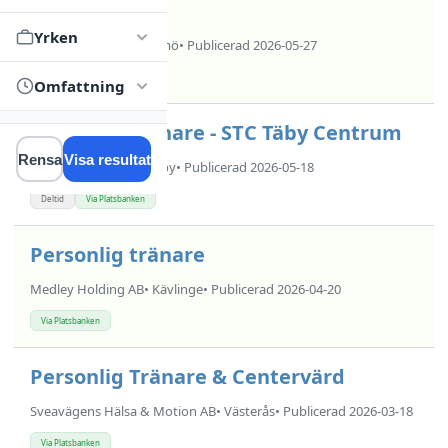
Malmö
Yrken
Sportlife M W AB
• Malmö
• Publicerad 2026-05-27
Via Platsbanken
Omfattning
Personlig tränare - STC Täby Centrum
Rensa
Visa resultat
Svenska N'ergy AB
• Täby
• Publicerad 2026-05-18
Deltid
Via Platsbanken
Personlig tränare
Medley Holding AB
• Kävlinge
• Publicerad 2026-04-20
Via Platsbanken
Personlig Tränare & Centervärd
Sveavägens Hälsa & Motion AB
• Västerås
• Publicerad 2026-03-18
Via Platsbanken