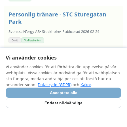
Personlig tränare - STC Sturegatan
Park
Svenska N'ergy AB
• Stockholm
• Publicerad 2026-02-24
Deltid
Via Platsbanken
Vi använder cookies
< Föregående
Nästa >
Sida 1 av 1 · Visar 1-6 av 6
Vi använder cookies för att förbättra din upplevelse på vår
webbplats. Vissa cookies är nödvändiga för att webbplatsen
ska fungera, medan andra hjälper oss att förstå hur du
använder sidan.
Dataskydd (GDPR)
och
Kakor
.
Acceptera alla
Endast nödvändiga