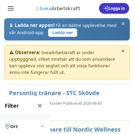
Svea
Arbetskraft
Logga in
×
📱 Ladda ner appen!
Få en bättre upplevelse med
vår Android-app.
Ladda ner
×
⚠ Observera:
SveaArbetskraft är under
uppbyggnad, vilket innebär att du som användare
kan uppleva viss seghet och att vissa funktioner
ännu inte fungerar fullt ut.
Personlig tränare - STC Skövde
SVENSKA N'ERGY AB
• Skövde
• Publicerad 2026-06-05
Filter
Deltid
Via Platsbanken
Ort
Personlig Tränare till Nordic Wellness