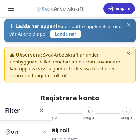
Svea
Arbetskraft
Logga in
×
📱 Ladda ner appen!
Få en bättre upplevelse med
vår Android-app.
Ladda ner
×
⚠ Observera:
SveaArbetskraft är under
uppbyggnad, vilket innebär att du som användare
kan uppleva viss seghet och att vissa funktioner
ännu inte fungerar fullt ut.
Registrera konto
Filter
1
2
3
4
Steg 1
Steg 2
Steg 3
Steg 4
Registrering – välj roll
Ort
Välj den roll som passar dig bäst.