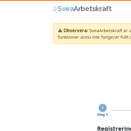
Svea
Arbetskraft
⚠ Observera:
SveaArbetskraft är u
funktioner ännu inte fungerar fullt u
1
Steg 1
Registrering