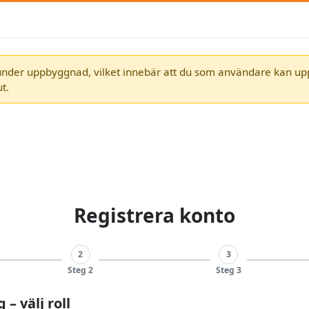
nder uppbyggnad, vilket innebär att du som användare kan uppl
t.
Registrera konto
2
3
Steg 2
Steg 3
 – välj roll