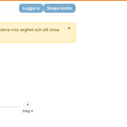
Logga in
Skapa konto
×
eva viss seghet och att vissa
4
Steg 4